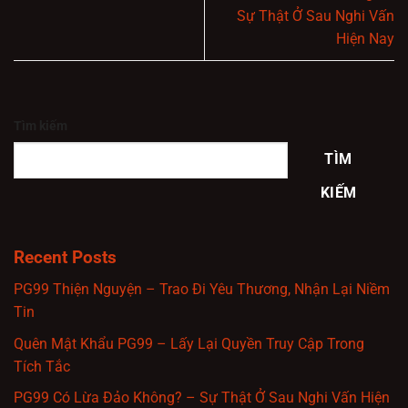
Sự Thật Ở Sau Nghi Vấn
Hiện Nay
Tìm kiếm
TÌM
KIẾM
Recent Posts
PG99 Thiện Nguyện – Trao Đi Yêu Thương, Nhận Lại Niềm
Tin
Quên Mật Khẩu PG99 – Lấy Lại Quyền Truy Cập Trong
Tích Tắc
PG99 Có Lừa Đảo Không? – Sự Thật Ở Sau Nghi Vấn Hiện