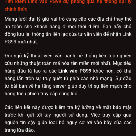
Tìm kiếm Link vào PG99 dự phòng qua hệ thống đại lý
chính thức
Mạng lưới đại lý giữ vai trò cung cấp các địa chỉ thay thế
an toàn cho khách hàng ở mọi thời điểm. Bạn hãy chủ
động lưu lại thông tin liên lạc của tư vấn viên để nhận Link
PG99 mới nhất.
Đội ngũ kỹ thuật viên vận hành hệ thống liên tục nghiên
cứu những thuật toán mã hóa tên miền mới nhất. Mục tiêu
hàng đầu là tạo ra các
Link vào PG99
khỏe hơn, có khả
năng lẩn trốn sự truy quét từ phía các nhà mạng. Sự đầu
tư bài bản về hạ tầng server giúp duy trì sự liền mạch cho
hàng triệu phiên truy cập cùng lúc.
Các liên kết này được kiểm tra kỹ lưỡng về mặt bảo mật
trước khi gửi tới tay người sử dụng. Việc truy cập qua
nguồn tin cậy giúp loại bỏ nguy cơ rơi vào bẫy của các
trang lừa đảo.