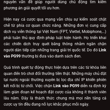
nguyên vấn đề giúp người dùng chủ động tìm kiếm
phương án giải quyết tối ưu hơn.
Hiện nay cá cược qua mạng vẫn chịu sự kiểm soát chặt
chẽ từ phía cơ quan chức năng. Những đơn vị cung cấp
dịch vụ viễn thông tại Việt Nam (FPT, Viettel, Mobiphone,…)
phải tuân thủ quy định pháp luật hiện hành. Họ triển khai
các chiến dịch truy quét băng thông nhằm ngăn chặn
người dân tiếp cận những trang giải trí quốc tế. Do đó
Link
vào PG99
thường bị đưa vào danh sách đen.
Quá trình quét tự động thực hiện dựa trên các từ khóa liên
quan đến trò chơi đổi thưởng tiền thật. Những máy chủ đặt
tại nước ngoài thường xuyên bị lọc địa chỉ IP khiến phiên
kết nối bị từ chối. Việc chặn
Link vào PG99
diễn ra định kỳ
làm gián đoạn kế hoạch đặt cược của không ít thành viên
lâu năm. Đây là thách thức chung mà mọi nền tảng cá
cược uy tín đều đang nỗ lực khắc phục mỗi ngày.