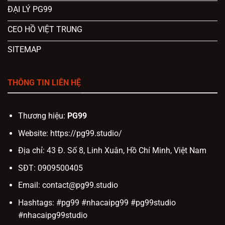
ĐẠI LÝ PG99
CEO HỒ VIỆT TRUNG
SITEMAP
THÔNG TIN LIÊN HỆ
Thương hiệu:
PG99
Website: https://pg99.studio/
Địa chỉ: 43 Đ. Số 8, Linh Xuân, Hồ Chí Minh, Việt Nam
SĐT: 0909500405
Email:
contact@pg99.studio
Hashtags: #pg99 #nhacaipg99 #pg99studio
#nhacaipg99studio