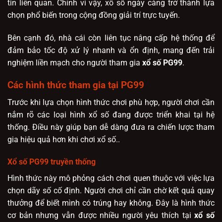
tin liên quan. Chính vì vậy, xổ số ngày càng trở thành lựa
chọn phổ biến trong cộng đồng giải trí trực tuyến.
Bên cạnh đó, nhà cái còn liên tục nâng cấp hệ thống để
đảm bảo tốc độ xử lý nhanh và ổn định, mang đến trải
nghiệm liền mạch cho người tham gia
xổ số PG99
.
Các hình thức tham gia tại PG99
Trước khi lựa chọn hình thức chơi phù hợp, người chơi cần
nắm rõ các loại hình xổ số đang được triển khai tại hệ
thống. Điều này giúp bạn dễ dàng đưa ra chiến lược tham
gia hiệu quả hơn khi chơi xổ số..
Xổ số PG99 truyền thống
Hình thức này mô phỏng cách chơi quen thuộc với việc lựa
chọn dãy số cố định. Người chơi chỉ cần chờ kết quả quay
thưởng để biết mình có trúng hay không. Đây là hình thức
cơ bản nhưng vẫn được nhiều người yêu thích tại
xổ số