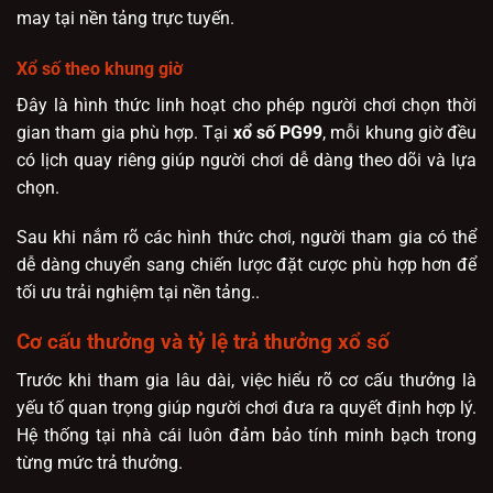
may tại nền tảng trực tuyến.
Xổ số theo khung giờ
Đây là hình thức linh hoạt cho phép người chơi chọn thời
gian tham gia phù hợp. Tại
xổ số PG99
, mỗi khung giờ đều
có lịch quay riêng giúp người chơi dễ dàng theo dõi và lựa
chọn.
Sau khi nắm rõ các hình thức chơi, người tham gia có thể
dễ dàng chuyển sang chiến lược đặt cược phù hợp hơn để
tối ưu trải nghiệm tại nền tảng..
Cơ cấu thưởng và tỷ lệ trả thưởng xổ số
Trước khi tham gia lâu dài, việc hiểu rõ cơ cấu thưởng là
yếu tố quan trọng giúp người chơi đưa ra quyết định hợp lý.
Hệ thống tại nhà cái luôn đảm bảo tính minh bạch trong
từng mức trả thưởng.