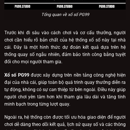
Tổng quan về xổ số PG99
Trước khi đi sâu vào cách chơi và cơ cấu thưởng, người
chơi cần hiểu rõ bản chất của hệ thống xổ số này tại nhà
cái. Đây là một hình thức dự đoán kết quả dựa trên hệ
thống quay số ngẫu nhiên, đảm bảo tính công bằng tuyệt
đối cho mọi người tham gia.
Xổ số PG99
được xây dựng trên nền tảng công nghệ hiện
đại của nhà cái, giúp toàn bộ quá trình quay thưởng diễn ra
tự động, không có sự can thiệp từ bên ngoài. Điều này giúp
người chơi yên tâm hơn khi tham gia lâu dài và tăng tính
minh bạch trong từng lượt quay.
Ngoài ra, hệ thống còn được tối ưu hóa giao diện để người
chơi dễ dàng theo dõi kết quả, lịch sử quay số và các thông