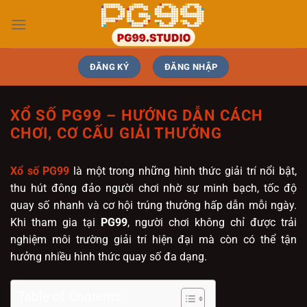
Bỏ
qua
nội
dung
ĐĂNG KÝ
ĐĂNG NHẬP
XỔ SỐ PG99 – HƯỚNG DẪN CÁCH
CHƠI, CƠ CẤU GIẢI THƯỞNG
Xổ số PG99
là một trong những hình thức giải trí nổi bật,
thu hút đông đảo người chơi nhờ sự minh bạch, tốc độ
quay số nhanh và cơ hội trúng thưởng hấp dẫn mỗi ngày.
Khi tham gia tại
PG99
, người chơi không chỉ được trải
nghiệm môi trường giải trí hiện đại mà còn có thể tận
hưởng nhiều hình thức quay số đa dạng.
Table of Contents