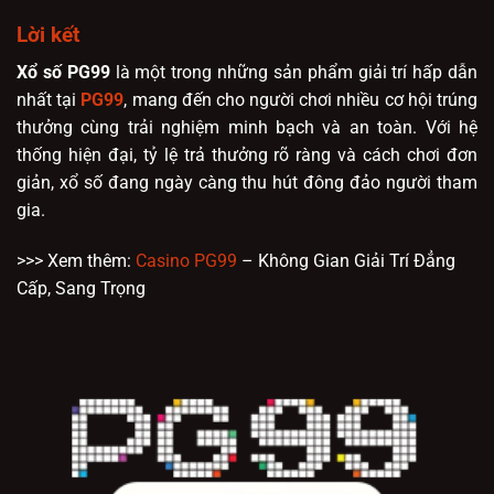
Lời kết
Xổ số PG99
là một trong những sản phẩm giải trí hấp dẫn
nhất tại
PG99
, mang đến cho người chơi nhiều cơ hội trúng
thưởng cùng trải nghiệm minh bạch và an toàn. Với hệ
thống hiện đại, tỷ lệ trả thưởng rõ ràng và cách chơi đơn
giản, xổ số
đang ngày càng thu hút đông đảo người tham
gia.
>>> Xem thêm:
Casino PG99
– Không Gian Giải Trí Đẳng
Cấp, Sang Trọng