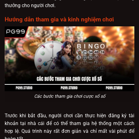
thưởng cho người chơi.
Hướng dẫn tham gia và kinh nghiệm chơi
Các bước tham gia chơi cược xổ số
Trước khi bắt đầu, người chơi cần thực hiện đăng ký tài
khoản tại nhà cái để có thể tham gia hệ thống một cách
hợp lệ. Quá trình này rất đơn giản và chỉ mất vài phút để
hoàn tất.