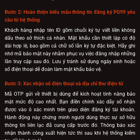
Bước 2: Hoàn thiện biểu mẫu thông tin đăng ký PG99 yêu
cầu từ hệ thống
Khách hàng nhập tên ID gồm chuỗi ký tự viết liền không
dấu theo sở thích cá nhân. Mật khẩu cần thiết lập có độ
dài hợp lệ, bao gồm cả chữ số lẫn ký tự đặc biệt. Hãy ghi
nhớ mã bảo mật này nhằm phục vụ việc đăng nhập những
lần truy cập sau đó. Lưu ý tránh sử dụng ngày sinh hoặc
số điện thoại dễ đoán làm mật khẩu bảo vệ.
Bước 3: Xác nhận số điện thoại và địa chỉ thư điện tử
Mã OTP gửi về thiết bị dùng để kích hoạt tính năng bảo
mật mức độ cao nhất. Bạn điền chính xác dãy số nhận
được vào ô xác minh trên giao diện đăng ký tài khoản.
Hành động này chứng minh người dùng thực sự sở hữu
thông tin liên lạc đã cung cấp trước đó. Thông báo xác
nhận thành công xuất hiện tức thì sau khi hệ thống kiểm