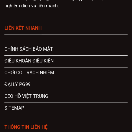
nghiệm dịch vụ liền mạch.
LIÊN KẾT NHANH
CHÍNH SÁCH BẢO MẬT
ĐIỀU KHOẢN ĐIỀU KIỆN
CHƠI CÓ TRÁCH NHIỆM
ĐẠI LÝ PG99
CEO HỒ VIỆT TRUNG
SITEMAP
THÔNG TIN LIÊN HỆ