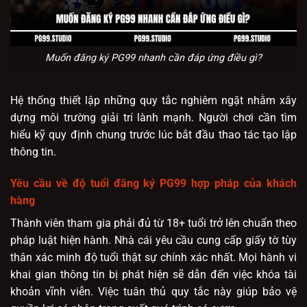
Muốn đăng ký PG99 nhanh cần đáp ứng điều gì?
Hệ thống thiết lập những quy tắc nghiêm ngặt nhằm xây
dựng môi trường giải trí lành mạnh. Người chơi cần tìm
hiểu kỹ quy định chung trước lúc bắt đầu thao tác tạo lập
thông tin.
Yêu cầu về độ tuổi đăng ký PG99 hợp pháp của khách
hàng
Thành viên tham gia phải đủ từ 18+ tuổi trở lên chuẩn theo
pháp luật hiện hành. Nhà cái yêu cầu cung cấp giấy tờ tùy
thân xác minh độ tuổi thật sự chính xác nhất. Mọi hành vi
khai gian thông tin bị phát hiện sẽ dẫn đến việc khóa tài
khoản vĩnh viễn. Việc tuân thủ quy tắc này giúp bảo vệ