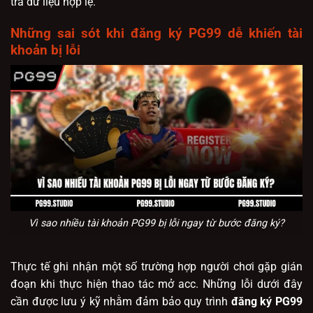
tra dữ liệu hợp lệ.
Những sai sót khi đăng ký PG99 dễ khiến tài
khoản bị lỗi
Vì sao nhiều tài khoản PG99 bị lỗi ngay từ bước đăng ký?
Thực tế ghi nhận một số trường hợp người chơi gặp gián
đoạn khi thực hiện thao tác mở acc. Những lỗi dưới đây
cần được lưu ý kỹ nhằm đảm bảo quy trình
đăng ký PG99