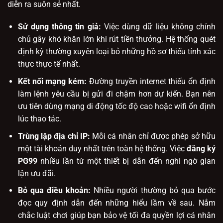
diễn ra suôn sẻ nhất.
Sử dụng thông tin giả:
Việc dùng dữ liệu không chính
chủ gây khó khăn lớn khi rút tiền thưởng. Hệ thống quét
định kỳ thường xuyên loại bỏ những hồ sơ thiếu tính xác
thực thực tế nhất.
Kết nối mạng kém:
Đường truyền internet thiếu ổn định
làm lệnh yêu cầu bị gửi đi chậm hơn dự kiến. Bạn nên
ưu tiên dùng mạng di động tốc độ cao hoặc wifi ổn định
lúc thao tác.
Trùng lặp địa chỉ IP:
Mỗi cá nhân chỉ được phép sở hữu
một tài khoản duy nhất trên toàn hệ thống. Việc
đăng ký
PG99
nhiều lần từ một thiết bị dẫn đến nghi ngờ gian
lận ưu đãi.
Bỏ qua điều khoản:
Nhiều người thường bỏ qua bước
đọc quy định dẫn đến những hiểu lầm về sau. Nắm
chắc luật chơi giúp bạn bảo vệ tối đa quyền lợi cá nhân