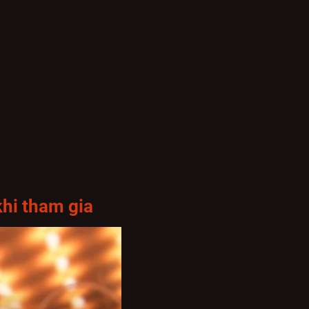
hi tham gia