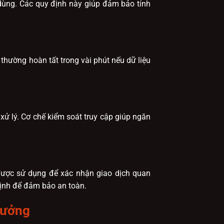
 dùng. Các quy định này giúp đảm bảo tính
 thường hoàn tất trong vài phút nếu dữ liệu
 xử lý. Cơ chế kiểm soát truy cập giúp ngăn
được sử dụng để xác nhận giao dịch quan
 định để đảm bảo an toàn.
hưởng