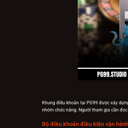
Khung điều khoản tại PG99 được xây dựng
nhóm chức năng. Người tham gia cần đọc k
Bộ điều khoản điều kiện vận hành