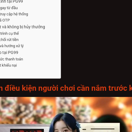
tính tại PG99
ngay từ đầu
truy cập hệ thống
mã OTP
t và không bị hủy thưởng
trình cụ thể
hối rút tiền
và hướng xử lý
ấp tại PG99
hức thanh toán
t khiếu nại
 điều kiện người chơi cần nắm trước k