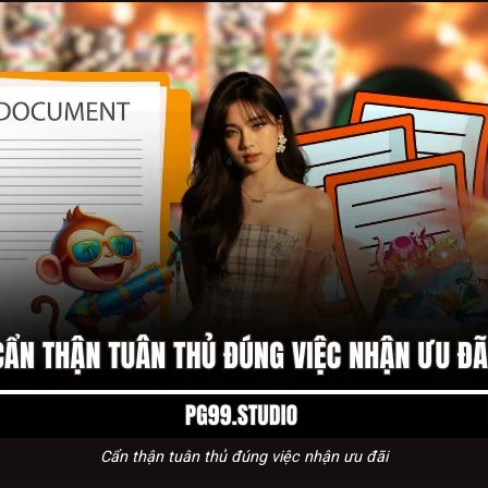
Cẩn thận tuân thủ đúng việc nhận ưu đãi