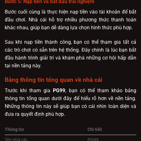
Bước 5: Nạp tiền và bắt đầu trải nghiệm
Bước cuối cùng là thực hiện nạp tiền vào tài khoản để bắt
đầu chơi. Nhà cái hỗ trợ nhiều phương thức thanh toán
khác nhau, giúp bạn dễ dàng lựa chọn hình thức phù hợp.
Sau khi nạp tiền thành công, bạn có thể tham gia tất cả
các trò chơi có sẵn trên hệ thống. Đây chính là lúc bạn bắt
đầu hành trình giải trí và khám phá những cơ hội hấp dẫn
tại nền tảng này.
Bảng thông tin tổng quan về nhà cái
Trước khi tham gia
PG99
, bạn có thể tham khảo bảng
thông tin tổng quan dưới đây để hiểu rõ hơn về nền tảng.
Những thông tin này sẽ giúp bạn có cái nhìn toàn diện và
đưa ra quyết định phù hợp.
Thông tin
Chi tiết
Tên nhà cái
PG99