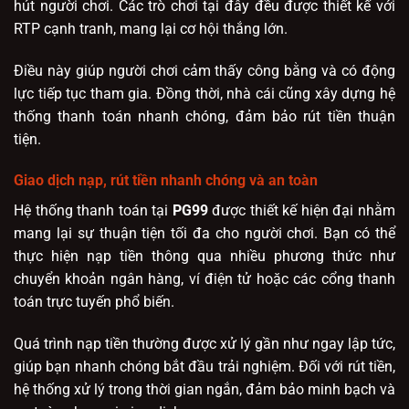
hút người chơi. Các trò chơi tại đây đều được thiết kế với
RTP cạnh tranh, mang lại cơ hội thắng lớn.
Điều này giúp người chơi cảm thấy công bằng và có động
lực tiếp tục tham gia. Đồng thời, nhà cái cũng xây dựng hệ
thống thanh toán nhanh chóng, đảm bảo rút tiền thuận
tiện.
Giao dịch nạp, rút tiền nhanh chóng và an toàn
Hệ thống thanh toán tại
PG99
được thiết kế hiện đại nhằm
mang lại sự thuận tiện tối đa cho người chơi. Bạn có thể
thực hiện nạp tiền thông qua nhiều phương thức như
chuyển khoản ngân hàng, ví điện tử hoặc các cổng thanh
toán trực tuyến phổ biến.
Quá trình nạp tiền thường được xử lý gần như ngay lập tức,
giúp bạn nhanh chóng bắt đầu trải nghiệm. Đối với rút tiền,
hệ thống xử lý trong thời gian ngắn, đảm bảo minh bạch và