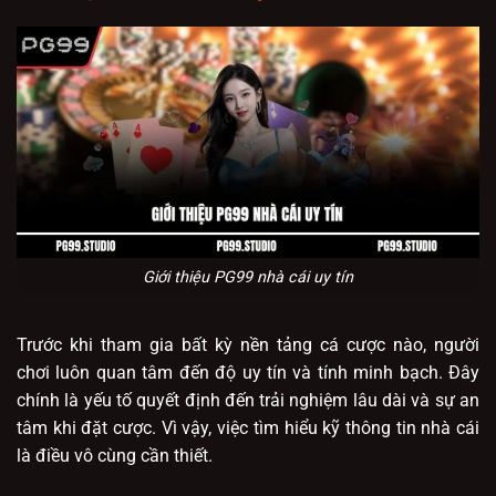
Giới thiệu PG99 nhà cái uy tín
Trước khi tham gia bất kỳ nền tảng cá cược nào, người
chơi luôn quan tâm đến độ uy tín và tính minh bạch. Đây
chính là yếu tố quyết định đến trải nghiệm lâu dài và sự an
tâm khi đặt cược. Vì vậy, việc tìm hiểu kỹ thông tin nhà cái
là điều vô cùng cần thiết.