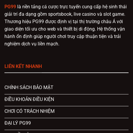
PG99
là nền tảng cá cược trực tuyến cung cấp hệ sinh thái
giải trí đa dạng gồm sportsbook, live casino và slot game.
Thương hiệu PG99 được định vị tại thị trường châu Á với
giao diện tối ưu cho web và thiết bị di động. Hệ thống vận
hành ổn định giúp người chơi truy cập thuận tiện và trải
nghiệm dịch vụ liền mạch.
LIÊN KẾT NHANH
CHÍNH SÁCH BẢO MẬT
ĐIỀU KHOẢN ĐIỀU KIỆN
CHƠI CÓ TRÁCH NHIỆM
ĐẠI LÝ PG99