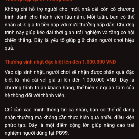
Không chỉ hỗ trợ người chơi mới, nhà cái còn có chương
trình dành cho thành viên lâu năm. Mỗi tuần, bạn có thể
nhận 50% giá trị tiền nạp với mức thưởng hấp dẫn. Chương
trình này giúp kéo dài thời gian trải nghiệm và tăng cơ hội
chiến thắng. Đây là yếu tố giúp giữ chân người chơi hiệu
quả.
Thưởng sinh nhật đặc biệt lên đến 1.000.000 VNĐ
Vào dịp sinh nhật, người chơi sẽ nhận được phần quà đặc
biệt từ nhà cái với giá trị lên đến 1.000.000 VNĐ. Đây là
chương trình tri ân khách hàng, thể hiện sự quan tâm của
hệ thống đối với thành viên.
Chỉ cần xác minh thông tin cá nhân, bạn có thể dễ dàng
nhận thưởng mà không cần thực hiện quá nhiều điều kiện
phức tạp. Đây là một điểm cộng lớn giúp nâng cao trải
nghiệm người dùng tại
PG99
.