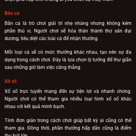
Bắn cá
Bắn cá là trò chơi giải trí nhẹ nhàng nhưng không kém
phần thú vị. Người chơi sẽ hóa thân thành thợ săn đại
dương, tiêu diệt các loài cá để nhận thưởng.
Mỗi loại cá sẽ có mức thưởng khác nhau, tạo nên sự đa
dạng trong cách chơi. Đây là lựa chọn lý tưởng để thư giãn
sau những giờ làm việc căng thẳng.
Xổ số
Xổ số trực tuyến mang đến sự tiện lợi và nhanh chóng.
Người chơi có thể tham gia nhiều loại hình xổ số khác
nhau với kết quả minh bạch.
Tính đơn giản trong cách chơi giúp bất kỳ ai cũng có thể
tham gia. Đồng thời, phần thưởng hấp dẫn cũng là điểm
thu hút lớn.