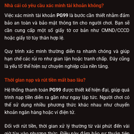
Nhà cái có yêu cầu xác minh tài khoản không?
Việc xác minh tài khoản
PG99
là bước cần thiết nhằm đảm
bảo an toàn và bảo mật thông tin cho người chơi. Bạn sẽ
cần cung cấp một số giấy tờ cơ bản như CMND/CCCD
hoặc giấy tờ tùy thân hợp lệ.
Quy trình xác minh thường diễn ra nhanh chóng và giúp
hạn chế các rủi ro như gian lận hoặc tranh chấp. Đây cũng
là yếu tố thể hiện sự chuyên nghiệp của nền tảng.
Thời gian nạp và rút tiền mất bao lâu?
Hệ thống thanh toán
PG99
được thiết kế hiện đại, giúp quá
trình nạp tiền diễn ra gần như ngay lập tức. Người chơi có
thể sử dụng nhiều phương thức khác nhau như chuyển
khoản ngân hàng hoặc ví điện tử.
Đối với rút tiền, thời gian xử lý thường từ vài phút đến vài
giờ tùy vào phương thức. Điều này đảm bảo sự thuận tiện