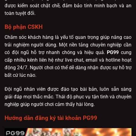
được kiểm soát chặt chẽ, đảm bảo tính minh bạch và an
toàn tuyệt đối.
Bộ phận CSKH
Chăm sóc khách hàng là yếu tố quan trọng giúp nâng cao
trải nghiệm người dùng. Một nền tảng chuyên nghiệp cần
có đội ngũ hỗ trợ nhanh chóng và hiệu quả.
PG99
cung
cấp nhiều kênh liên hệ như live chat, email và hotline hoạt
động 24/7. Người chơi có thể dễ dàng nhận được sự hỗ trợ
bất cứ lúc nào.
Đội ngũ nhân viên được đào tạo bài bản, luôn sẵn sàng
giải đáp mọi thắc mắc. Thái độ phục vụ tận tình và chuyên
nghiệp giúp người chơi cảm thấy hài lòng.
Hướng dẫn đăng ký tài khoản PG99