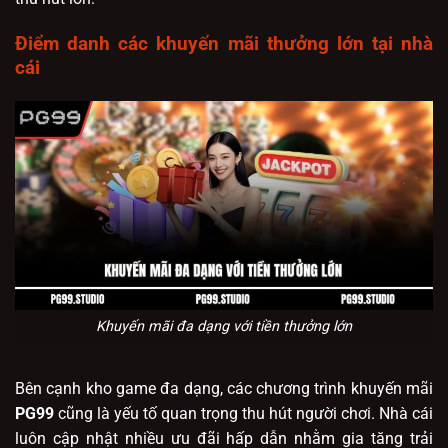
Điểm danh các khuyến mãi thưởng lớn tại nhà
cái
Khuyến mãi đa dạng với tiền thưởng lớn
Bên cạnh kho game đa dạng, các chương trình khuyến mãi
PG99
cũng là yếu tố quan trọng thu hút người chơi. Nhà cái
luôn cập nhật nhiều ưu đãi hấp dẫn nhằm gia tăng trải